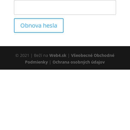
Obnova hesla
© 2021 | Beží na
Web4.sk
|
Všeobecné Obchodné
Podmienky
|
Ochrana osobných údajov