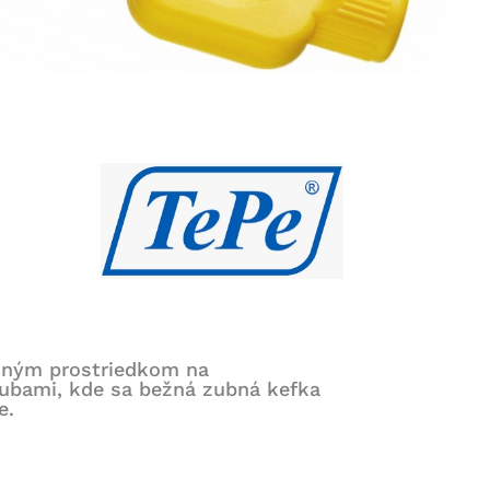
emným prostriedkom na
zubami, kde sa bežná zubná kefka
e.