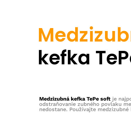
Medzizub
kefk
a TeP
Medzizubná kefka TePe soft
je naj
odstraňovanie zubného povlaku med
nedostane. Používajte medzizubné k