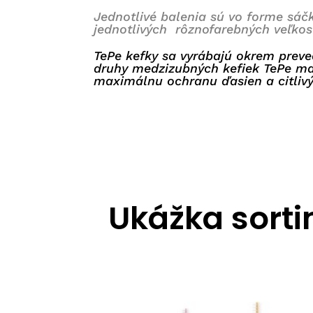
Jednotlivé balenia sú vo forme sáčk
jednotlivých rôznofarebných veľkost
TePe kefky sa vyrábajú okrem preved
druhy medzizubných kefiek TePe m
maximálnu ochranu ďasien a citliv
Ukážka sort