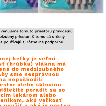
e venujeme tomuto priestoru pravidelnú
dzizubný priestor. K tomu sú určený
sa používajú aj rôzne iné podporné
nej kefky je veľmi
osť (hrúbka)
vlákna má
čená do medzizubného
 aby sme nesprávnou
na nepoškodili
estor alebo sklovinu
dôležité poradiť sa so
úcim lekárom alebo
enikom, akú veľkosť
a použiť a aký je postup