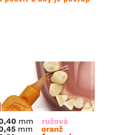
0,40
mm
ružová
0,45
mm
oranž