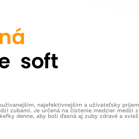
ná
e soft
používanejším, najefektívnejším a užívateľsky príj
zi zubami. Je určená na čistenie medzier medzi 
efky denne, aby boli ďasná aj zuby zdravé a sviež