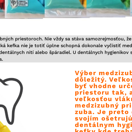
bných priestoroch. Nie vždy sa stáva samozrejmosťou, ž
ká kefka nie je totiť úplne schopná dokonale vyčistiť me
entálnych nití alebo špáradiel. U dentálnych hygienikov 
a.
Výber medzizub
dôležitý. Veľk
byť vhodne ur
priestoru tak,
veľkosťou vlák
medzizubný pri
zuba. Je preto 
svojím ošetruj
dentálnym hygi
kefky kde treb