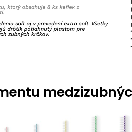
u, ktorý obsahuje 8 ks kefiek z
i.
enia soft aj v prevedení extra soft. Všetky
ajú
drôtik potiahnutý plastom pre
ých zubných krčkov.
imentu medzizubných