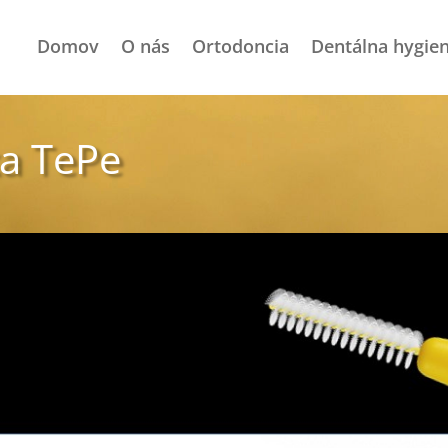
Domov
O nás
Ortodoncia
Dentálna hygie
a TePe