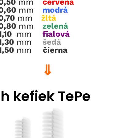
0,50
mm
červená
0,60
mm
modrá
0,70
mm
žltá
0,80
mm
zelená
1,10
mm
fialová
1,30
mm
šedá
1,50
mm
čierna
⇓
 kefiek TePe